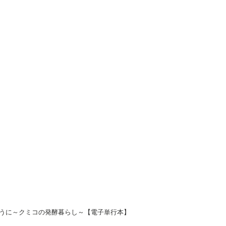
（2）
（1）
うに～クミコの発酵暮らし～【電子単行本】