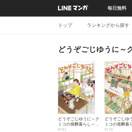
毎日無料
トップ
ランキングから探す
どうぞごじゆうに～
どうぞごじゆうに～ク
どうぞごじゆ
ミコの発酵暮らし～
ミコの発酵暮
【電子単行本】
【電子単行
¥781
¥770