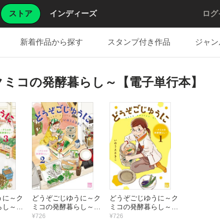
ストア
インディーズ
ログ
新着作品から探す
スタンプ付き作品
ジャン
クミコの発酵暮らし～【電子単行本】
うに～ク
どうぞごじゆうに～ク
どうぞごじゆうに～ク
らし～
ミコの発酵暮らし～
ミコの発酵暮らし～
本】
【電子単行本】
【電子単行本】
¥726
¥726