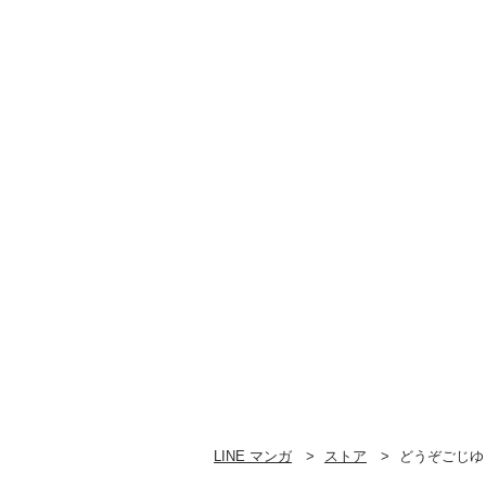
（4）
（3）
LINE マンガ
ストア
どうぞごじゆ