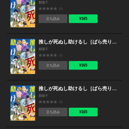
都陽子
(0)
¥165
立ち読み
推しが死ぬし助けるし［ばら売り］第10話［黒蜜］
都陽子
(0)
¥165
立ち読み
推しが死ぬし助けるし［ばら売り］第9話［黒蜜］
都陽子
(0)
¥165
立ち読み