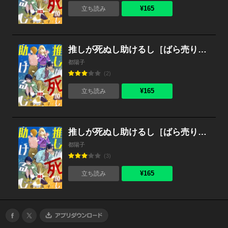
¥165
立ち読み
推しが死ぬし助けるし［ばら売り］第2話［黒蜜］
都陽子
(2)
¥165
立ち読み
推しが死ぬし助けるし［ばら売り］第1話［黒蜜］
都陽子
(3)
¥165
立ち読み