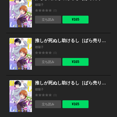
都陽子
(0)
¥165
立ち読み
推しが死ぬし助けるし［ばら売り］第21話［黒蜜］
都陽子
(0)
¥165
立ち読み
推しが死ぬし助けるし［ばら売り］第20話［黒蜜］
都陽子
(0)
¥165
立ち読み