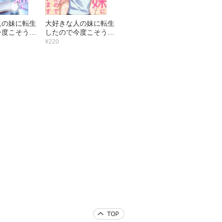
人の妹に転生
大好きな人の妹に転生
今度こそうま
したので今度こそうま
と思います
くやろうと思います
¥220
（5）