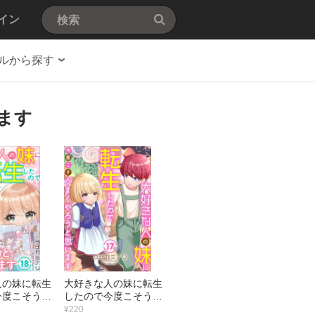
イン
ルから探す
ます
人の妹に転生
大好きな人の妹に転生
今度こそうま
したので今度こそうま
と思います
くやろうと思います
¥220