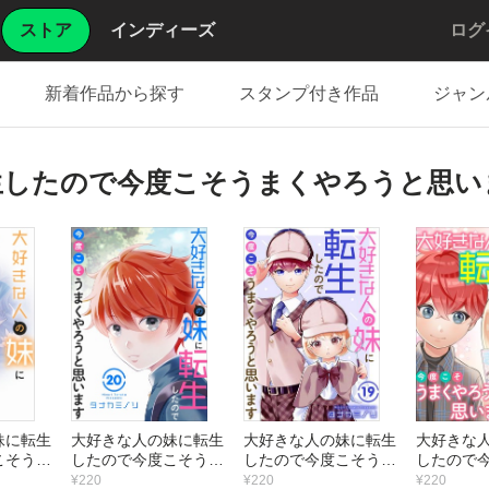
ストア
インディーズ
ログ
新着作品から探す
スタンプ付き作品
ジャン
生したので今度こそうまくやろうと思い
妹に転生
大好きな人の妹に転生
大好きな人の妹に転生
大好きな
こそうま
したので今度こそうま
したので今度こそうま
したので
思います
くやろうと思います
くやろうと思います
くやろう
¥220
¥220
¥220