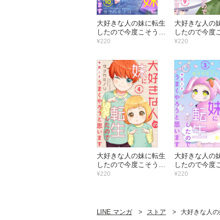
大好きな人の妹に転生
大好きな人の
したので今度こそうま
したので今度
くやろうと思います
くやろうと
¥220
¥220
（10）
（9）
大好きな人の妹に転生
大好きな人の
したので今度こそうま
したので今度
くやろうと思います
くやろうと
¥220
¥220
（4）
（3）
LINE マンガ
ストア
大好きな人の