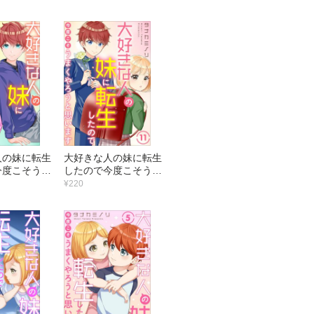
（17）
人の妹に転生
大好きな人の妹に転生
今度こそうま
したので今度こそうま
と思います
くやろうと思います
¥220
（11）