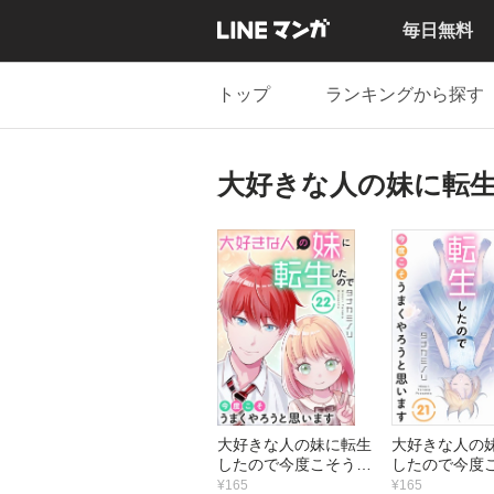
毎日無料
トップ
ランキングから探す
大好きな人の妹に転
大好きな人の妹に転生
大好きな人の
したので今度こそうま
したので今度
くやろうと思います
くやろうと
¥165
¥165