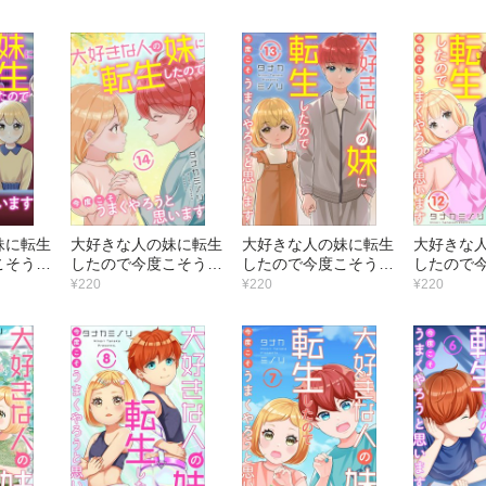
（20）
（19）
（18）
妹に転生
大好きな人の妹に転生
大好きな人の妹に転生
大好きな
こそうま
したので今度こそうま
したので今度こそうま
したので
思います
くやろうと思います
くやろうと思います
くやろう
¥220
¥220
¥220
（14）
（13）
（12）