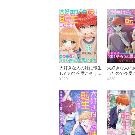
（22）
（21）
大好きな人の妹に転生
大好きな人の
したので今度こそうま
したので今度
くやろうと思います
くやろうと
¥220
¥220
（16）
（15）