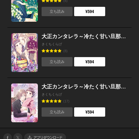
(8)
¥594
立ち読み
大正カンタレラ～冷たく甘い旦那様～ （2）
きくちくらげ
(8)
¥594
立ち読み
大正カンタレラ～冷たく甘い旦那様～ （1）【電子限定特典】二人きりのお屋敷で…じれきゅん炸裂描きおろしマンガ特典つき
きくちくらげ
(17)
¥594
立ち読み