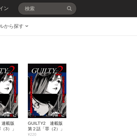
イン
ルから探す
Y2 連載版
GUILTY2 連載版
（3）」
第２話「罪（2）」
¥220