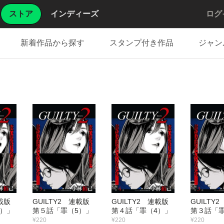
ストア
インディーズ
ログ
新着作品から探す
スタンプ付き作品
ジャン
 連載版
GUILTY2 連載版
GUILTY2 連載版
GUILT
6）」
第５話「罪（5）」
第４話「罪（4）」
第３話「罪
¥220
¥220
¥220