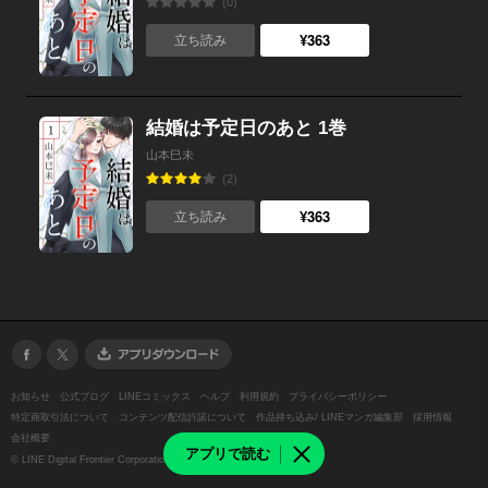
(0)
¥363
立ち読み
結婚は予定日のあと 1巻
山本巳未
(2)
¥363
立ち読み
お知らせ
公式ブログ
LINEコミックス
ヘルプ
利用規約
プライバシーポリシー
特定商取引法について
コンテンツ配信許諾について
作品持ち込み/ LINEマンガ編集部
採用情報
会社概要
アプリで読む
©
LINE Digital Frontier Corporation