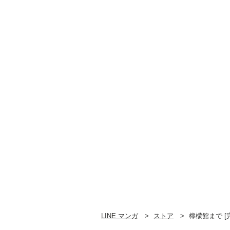
LINE マンガ
ストア
檸檬館まで [