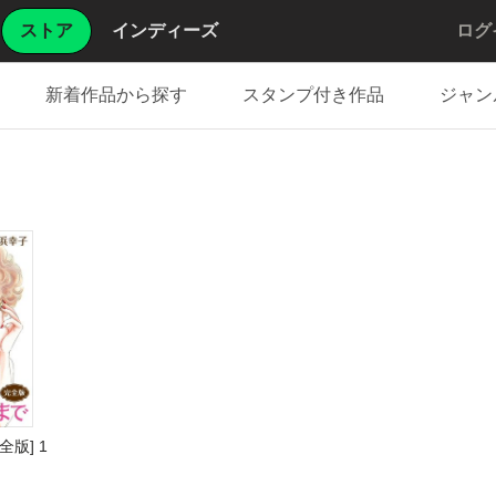
ストア
インディーズ
ログ
新着作品から探す
スタンプ付き作品
ジャン
全版] 1