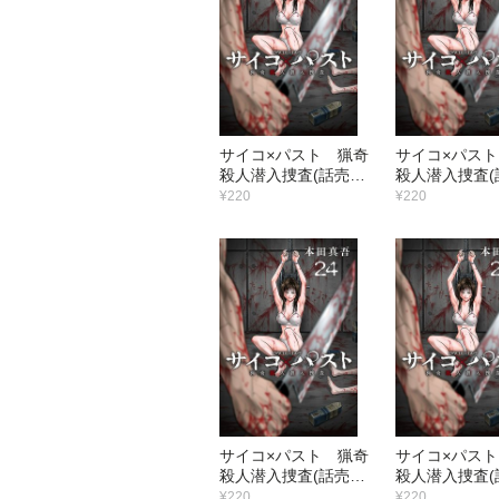
サイコ×パスト 猟奇
サイコ×パス
殺人潜入捜査(話売り)
殺人潜入捜査(
#30
#29
¥220
¥220
サイコ×パスト 猟奇
サイコ×パス
殺人潜入捜査(話売り)
殺人潜入捜査(
#24
#23
¥220
¥220