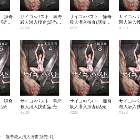
ト 猟奇
サイコ×パスト 猟奇
サイコ×パスト 猟奇
サイコ×パ
話売り)
殺人潜入捜査(話売り)
殺人潜入捜査(話売り)
殺人潜入捜
#10
#9
#8
¥220
¥220
¥220
ト 猟奇
サイコ×パスト 猟奇
サイコ×パスト 猟奇
サイコ×パ
話売り)
殺人潜入捜査(話売り)
殺人潜入捜査(話売り)
殺人潜入捜
#4
#3
#2
¥220
¥220
¥220
ト 猟奇殺人潜入捜査(話売り)