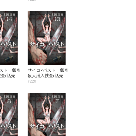
スト 猟奇
サイコ×パスト 猟奇
査(話売り)
殺人潜入捜査(話売り)
#13
¥220