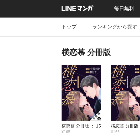
毎日無料
トップ
ランキングから探す
横恋慕 分冊版
横恋慕 分冊版 ： 15
横恋慕 分冊版 
¥165
¥165