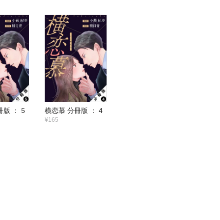
版 ： 5
横恋慕 分冊版 ： 4
¥165