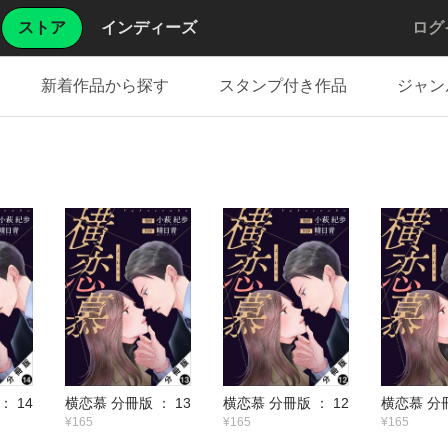
ストア
インディーズ
ログ
新着作品から探す
スタンプ付き作品
ジャン
： 14
横恋慕 分冊版 ： 13
横恋慕 分冊版 ： 12
横恋慕 分冊
¥165
¥165
¥165