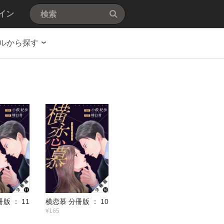
イン
ルから探す
版 ： 11
横恋慕 分冊版 ： 10
¥165