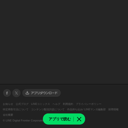
お知らせ
公式ブログ
LINEコミックス
ヘルプ
利用規約
プライバシーポリシー
特定商取引法について
コンテンツ配信許諾について
作品持ち込み/ LINEマンガ編集部
採用情報
会社概要
アプリで読む
©
LINE Digital Frontier Corporation