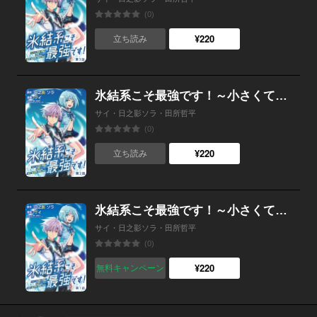
(0)
¥220
立ち読み
氷結系こそ最強です！～小さくて可愛い師匠と結婚するために最強の魔術師を目指します～(話売り) #2
サイ・日之影ソラ・田所哲平
(0)
¥220
立ち読み
氷結系こそ最強です！～小さくて可愛い師匠と結婚するために最強の魔術師を目指します～(話売り) #1
サイ・日之影ソラ・田所哲平
(0)
¥220
無料キャンペーン