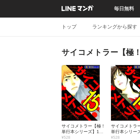
毎日無料
トップ
ランキングから探す
サイコメトラー【極
サイコメトラー【極！
サイコメトラ
単行本シリーズ】15
単行本シリーズ
巻
巻
¥528
¥528