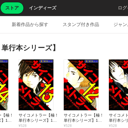
ストア
インディーズ
ログ
新着作品から探す
スタンプ付き作品
ジャン
！単行本シリーズ】
ー【極！
サイコメトラー【極！
サイコメトラー【極！
サイコメ
】14
単行本シリーズ】13
単行本シリーズ】12
単行本シリ
巻
巻
巻
¥528
¥528
¥528