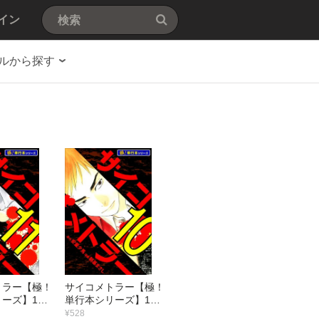
イン
ルから探す
トラー【極！
サイコメトラー【極！
ーズ】11
単行本シリーズ】10
巻
¥528