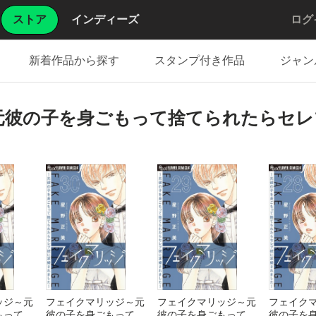
ストア
インディーズ
ログ
新着作品から探す
スタンプ付き作品
ジャン
元彼の子を身ごもって捨てられたらセレ
ッジ～元
フェイクマリッジ～元
フェイクマリッジ～元
フェイク
もって捨
彼の子を身ごもって捨
彼の子を身ごもって捨
彼の子を