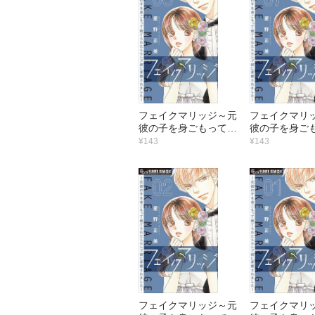
フェイクマリッジ～元
フェイクマリ
彼の子を身ごもって捨
彼の子を身ご
てられたらセレブ彼に
てられたらセ
¥143
¥143
求婚されました～【マ
求婚されまし
イクロ】 （8）
イクロ】 （7
フェイクマリッジ～元
フェイクマリ