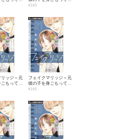
らセレブ彼に
てられたらセレブ彼に
¥165
ました～【マ
求婚されました～【マ
（28）
イクロ】 （27）
マリッジ～元
フェイクマリッジ～元
身ごもって捨
彼の子を身ごもって捨
らセレブ彼に
てられたらセレブ彼に
¥165
ました～【マ
求婚されました～【マ
（22）
イクロ】 （21）