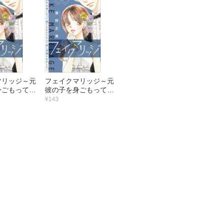
マリッジ～元
フェイクマリッジ～元
身ごもって捨
彼の子を身ごもって捨
らセレブ彼に
てられたらセレブ彼に
¥143
ました～【マ
求婚されました～【マ
（4）
イクロ】 （3）