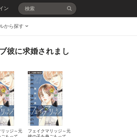
イン
ルから探す
ブ彼に求婚されまし
マリッジ～元
フェイクマリッジ～元
身ごもって捨
彼の子を身ごもって捨