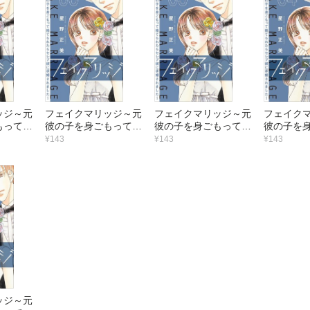
ッジ～元
フェイクマリッジ～元
フェイクマリッジ～元
フェイク
もって捨
彼の子を身ごもって捨
彼の子を身ごもって捨
彼の子を
レブ彼に
てられたらセレブ彼に
てられたらセレブ彼に
てられた
¥143
¥143
¥143
た～【マ
求婚されました～【マ
求婚されました～【マ
求婚され
）
イクロ】 （6）
イクロ】 （5）
イクロ】 
ッジ～元