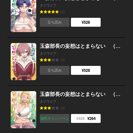
タツワイプ
(1)
¥528
立ち読み
玉森部長の妄想はとまらない （3）
タツワイプ
(2)
¥528
立ち読み
玉森部長の妄想はとまらない （2）
タツワイプ
(2)
¥528
¥264
無料キャンペーン