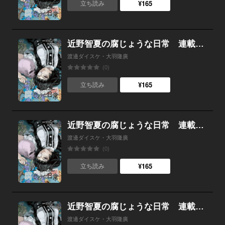
¥165
立ち読み
近野智夏の腐じょうな日常 連載版 第３１話 専門家、登場
渡邊ダイスケ・大羽隆廣
(0)
¥165
立ち読み
近野智夏の腐じょうな日常 連載版 第３０話 ミツマタ様
渡邊ダイスケ・大羽隆廣
(0)
¥165
立ち読み
近野智夏の腐じょうな日常 連載版 第２９話 「三又」の謎
渡邊ダイスケ・大羽隆廣