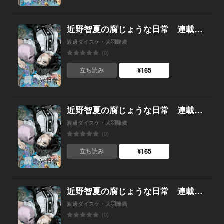
近野智夏の腐じょうな日常 連載版 第４５話 「祭り」当日
渡邊ダイスケ・大羽隆廣
(0)
¥165
立ち読み
近野智夏の腐じょうな日常 連載版 第４４話 忌まわしき祭事
渡邊ダイスケ・大羽隆廣
(0)
¥165
立ち読み
近野智夏の腐じょうな日常 連載版 第４３話 秘された過去
渡邊ダイスケ・大羽隆廣
(0)