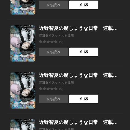
¥165
立ち読み
近野智夏の腐じょうな日常 連載版 第４２話 優遇差別
渡邊ダイスケ・大羽隆廣
(0)
¥165
立ち読み
近野智夏の腐じょうな日常 連載版 第４１話 絶対に人に見せてはいけない祭り
渡邊ダイスケ・大羽隆廣
(0)
¥165
立ち読み
近野智夏の腐じょうな日常 連載版 第４０話 六門島
渡邊ダイスケ・大羽隆廣