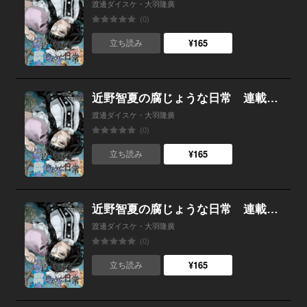
渡邊ダイスケ・大羽隆廣
(0)
¥165
立ち読み
近野智夏の腐じょうな日常 連載版 第３話 怨念の行方
渡邊ダイスケ・大羽隆廣
(0)
¥165
立ち読み
近野智夏の腐じょうな日常 連載版 第２話 殺人鬼とオカルト研究家 後編
渡邊ダイスケ・大羽隆廣
(0)
¥165
立ち読み