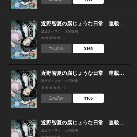
近野智夏の腐じょうな日常 連載版 第２０話 体験ツアー初日
渡邊ダイスケ・大羽隆廣
(0)
¥165
立ち読み
近野智夏の腐じょうな日常 連載版 第１９話 いざ、山へ！
渡邊ダイスケ・大羽隆廣
(0)
¥165
立ち読み
近野智夏の腐じょうな日常 連載版 第１８話 異教の山岳信仰
渡邊ダイスケ・大羽隆廣