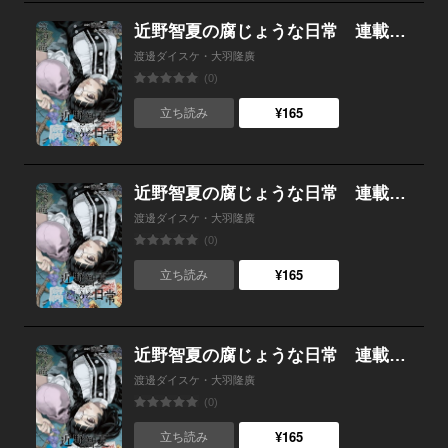
近野智夏の腐じょうな日常 連載版 第５９話 復讐支援団体「ラム&ハーツ」
渡邊ダイスケ・大羽隆廣
(0)
¥165
立ち読み
近野智夏の腐じょうな日常 連載版 第５８話 違えた道。そして…
渡邊ダイスケ・大羽隆廣
(0)
¥165
立ち読み
近野智夏の腐じょうな日常 連載版 第５７話 依代
渡邊ダイスケ・大羽隆廣
(0)
¥165
立ち読み