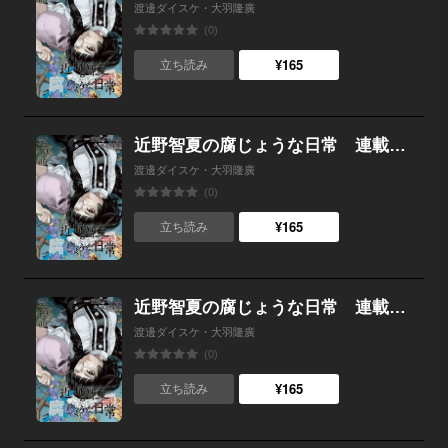
渡邊ダイスケ・大羽隆廣
(0)
¥165
立ち読み
近野智夏の腐じょうな日常 連載版 第５０話 触れてはならない禁忌
渡邊ダイスケ・大羽隆廣
(0)
¥165
立ち読み
近野智夏の腐じょうな日常 連載版 第４９話 「でる」と噂の邸宅で
渡邊ダイスケ・大羽隆廣
(0)
¥165
立ち読み