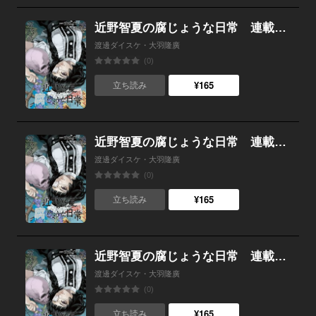
近野智夏の腐じょうな日常 連載版 第２３話 祭壇の間で
渡邊ダイスケ・大羽隆廣
(0)
¥165
立ち読み
近野智夏の腐じょうな日常 連載版 第２２話 黄泉比良坂の真理
渡邊ダイスケ・大羽隆廣
(0)
¥165
立ち読み
近野智夏の腐じょうな日常 連載版 第２１話 千本様の儀
渡邊ダイスケ・大羽隆廣
(0)
¥165
立ち読み