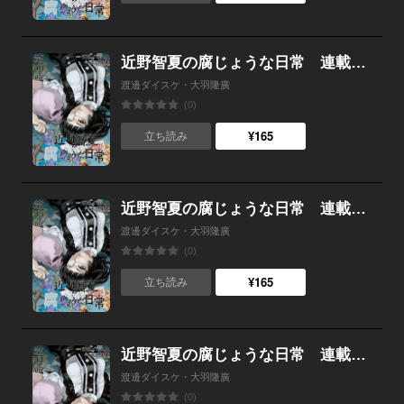
近野智夏の腐じょうな日常 連載版 第５６話 奇妙な同居生活
渡邊ダイスケ・大羽隆廣
(0)
¥165
立ち読み
近野智夏の腐じょうな日常 連載版 第５５話 必要とされてこなかった人間
渡邊ダイスケ・大羽隆廣
(0)
¥165
立ち読み
近野智夏の腐じょうな日常 連載版 第５４話 激闘、そして…
渡邊ダイスケ・大羽隆廣
(0)