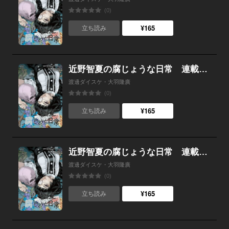
(0)
¥165
立ち読み
近野智夏の腐じょうな日常 連載版 第３９話 うわさ話と真実
渡邊ダイスケ・大羽隆廣
(0)
¥165
立ち読み
近野智夏の腐じょうな日常 連載版 第３８話 手がかりの果てに
渡邊ダイスケ・大羽隆廣
(0)
¥165
立ち読み