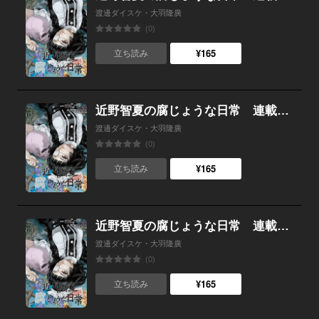
渡邊ダイスケ・大羽隆廣
(0)
¥165
立ち読み
近野智夏の腐じょうな日常 連載版 第６１話 疑念と企み
渡邊ダイスケ・大羽隆廣
(0)
¥165
立ち読み
近野智夏の腐じょうな日常 連載版 第６０話 交錯する思い
渡邊ダイスケ・大羽隆廣
(0)
¥165
立ち読み