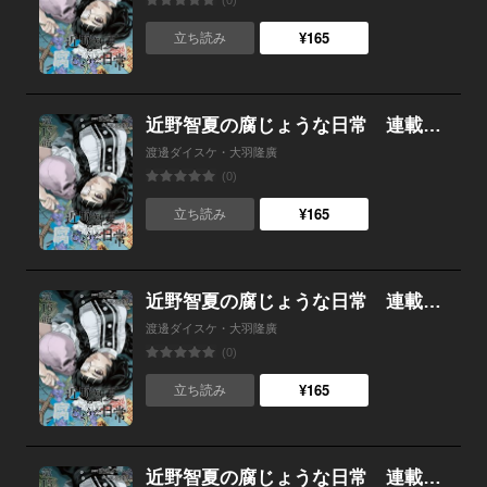
(0)
¥165
立ち読み
近野智夏の腐じょうな日常 連載版 第１７話 魂の行方
渡邊ダイスケ・大羽隆廣
(0)
¥165
立ち読み
近野智夏の腐じょうな日常 連載版 第１６話 宿怨の叫び
渡邊ダイスケ・大羽隆廣
(0)
¥165
立ち読み
近野智夏の腐じょうな日常 連載版 第１５話 真実と呪い