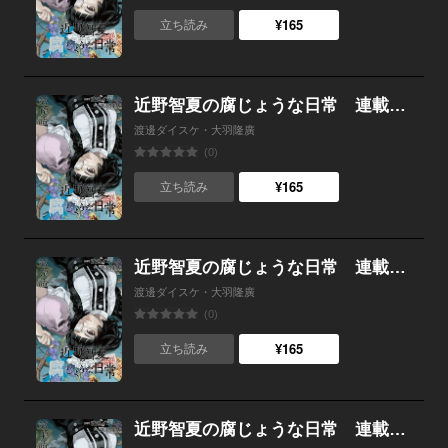
¥165
立ち読み
近野智夏の腐じょうな日常 連載版 第６話 解体村
渡邊ダイスケ・大羽隆廣
(0)
¥165
立ち読み
近野智夏の腐じょうな日常 連載版 第５話 地図に映らない村
渡邊ダイスケ・大羽隆廣
(0)
¥165
立ち読み
近野智夏の腐じょうな日常 連載版 第４話 呪いVS呪い