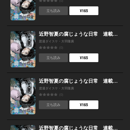
(0)
¥165
立ち読み
近野智夏の腐じょうな日常 連載版 第６４話 「神の力」
渡邊ダイスケ・大羽隆廣
(0)
¥165
立ち読み
近野智夏の腐じょうな日常 連載版 第６３話 宿る思い
渡邊ダイスケ・大羽隆廣
(0)
¥165
立ち読み
近野智夏の腐じょうな日常 連載版 第６２話 「クロ」は誰だ