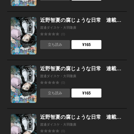
近野智夏の腐じょうな日常 連載版 第９話 ある少女の過去
渡邊ダイスケ・大羽隆廣
(0)
¥165
立ち読み
近野智夏の腐じょうな日常 連載版 第８話 朝食会からの刺客
渡邊ダイスケ・大羽隆廣
(0)
¥165
立ち読み
近野智夏の腐じょうな日常 連載版 第７話 おぞましき気配
渡邊ダイスケ・大羽隆廣
(0)