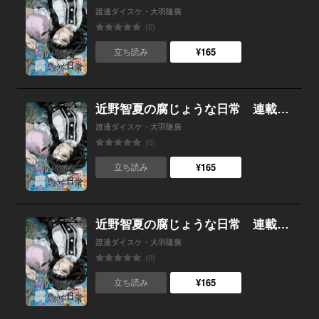
渡邊ダイスケ・大羽隆廣
(0)
¥165
立ち読み
近野智夏の腐じょうな日常 連載版 第１４話 因縁と封印の儀
渡邊ダイスケ・大羽隆廣
(0)
¥165
立ち読み
近野智夏の腐じょうな日常 連載版 第１３話 いびつな小部屋
渡邊ダイスケ・大羽隆廣
(0)
¥165
立ち読み