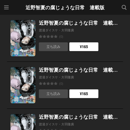
メニ
検索
近野智夏の腐じょうな日常 連載版
ュー
近野智夏の腐じょうな日常 連載版 第６７話 バカ弟
渡邊ダイスケ・大羽隆廣
(0)
¥165
立ち読み
近野智夏の腐じょうな日常 連載版 第６６話 「クロ」の正体
渡邊ダイスケ・大羽隆廣
(0)
¥165
立ち読み
近野智夏の腐じょうな日常 連載版 第６５話 秩序崩壊
渡邊ダイスケ・大羽隆廣