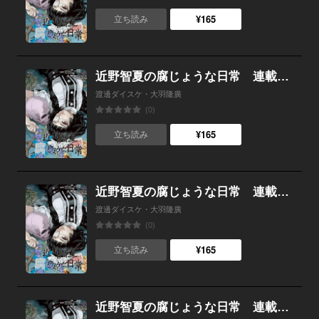
¥165
立ち読み
近野智夏の腐じょうな日常 連載版 第５３話 ヒヒイロガネ
渡邊ダイスケ・大羽隆廣
(0)
¥165
立ち読み
近野智夏の腐じょうな日常 連載版 第５２話 朝食会への復讐依頼
渡邊ダイスケ・大羽隆廣
(0)
¥165
立ち読み
近野智夏の腐じょうな日常 連載版 第５１話 謎の秘密結社「Q」