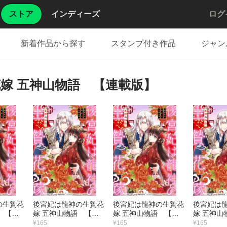
ストア
インディーズ
ログ
新着作品から探す
スタンプ付き作品
ジャン
嫁 五神山物語 【連載版】
の生贄花
後宮妃は龍神の生贄花
後宮妃は龍神の生贄花
後宮妃は
 【連
嫁 五神山物語 【連
嫁 五神山物語 【連
嫁 五神山
）
載版】 （10）
載版】 （9）
載版】 （
¥165
¥165
¥165