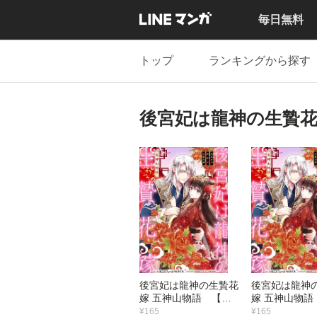
毎日無料
トップ
ランキングから探す
後宮妃は龍神の生贄花
後宮妃は龍神の生贄花
後宮妃は龍神
嫁 五神山物語 【連
嫁 五神山物語
載版】 （12）
載版】 （11
¥165
¥165