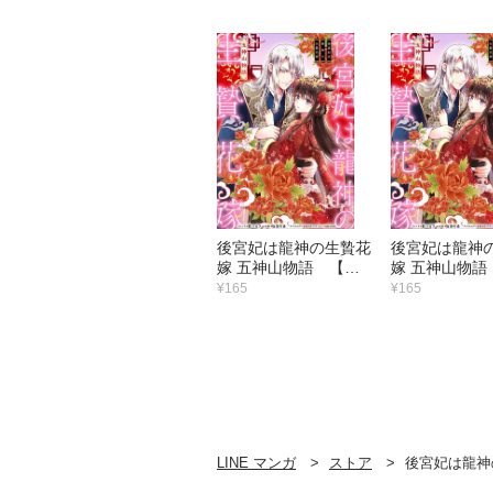
後宮妃は龍神の生贄花
後宮妃は龍神
嫁 五神山物語 【連
嫁 五神山物語
載版】 （6）
載版】 （5）
¥165
¥165
LINE マンガ
ストア
後宮妃は龍神