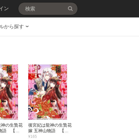
イン
ルから探す
龍神の生贄花
後宮妃は龍神の生贄花
物語 【連
嫁 五神山物語 【連
8）
載版】 （7）
¥165