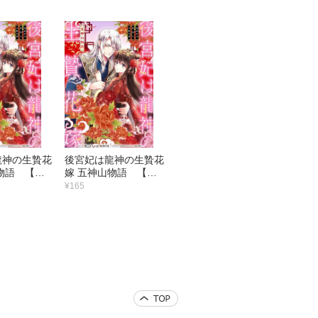
龍神の生贄花
後宮妃は龍神の生贄花
物語 【連
嫁 五神山物語 【連
2）
載版】 （1）
¥165