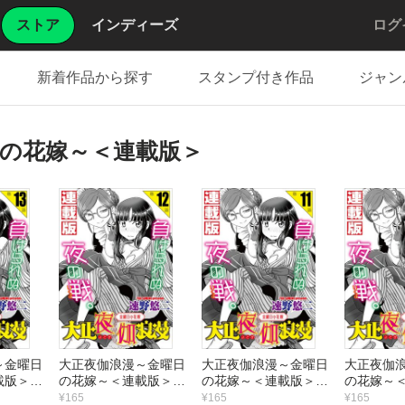
ストア
インディーズ
ログ
新着作品から探す
スタンプ付き作品
ジャン
の花嫁～＜連載版＞
～金曜日
大正夜伽浪漫～金曜日
大正夜伽浪漫～金曜日
大正夜伽
載版＞1
の花嫁～＜連載版＞1
の花嫁～＜連載版＞1
の花嫁～＜
、最終局
2話 女として求められ
1話 ご当主の夜伽無双
0話 ご当
¥165
¥165
¥165