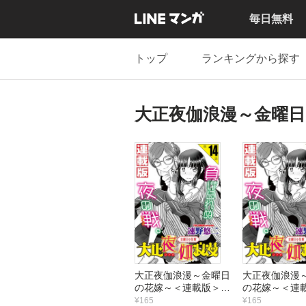
毎日無料
トップ
ランキングから探す
大正夜伽浪漫～金曜日
大正夜伽浪漫～金曜日
大正夜伽浪漫
の花嫁～＜連載版＞1
の花嫁～＜連
4話 浪漫に愛を添えて
3話 大試乗会
¥165
¥165