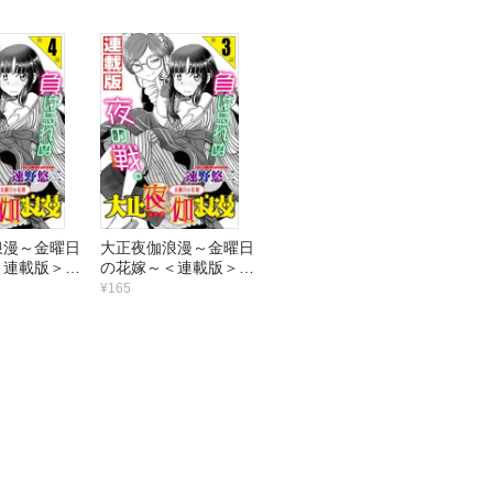
浪漫～金曜日
大正夜伽浪漫～金曜日
連載版＞4
の花嫁～＜連載版＞3
らぬ道、それ
話 開戦、大試乗会！
¥165