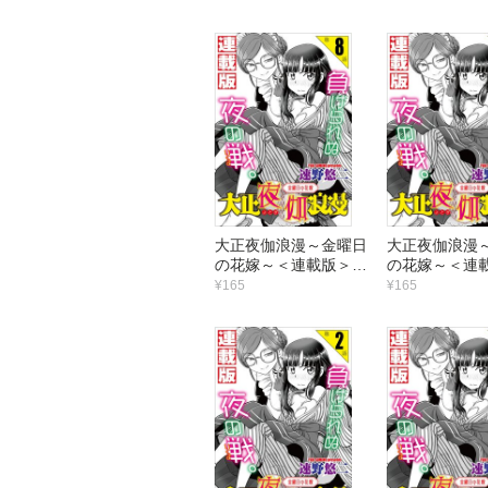
面！
大正夜伽浪漫～金曜日
大正夜伽浪漫
の花嫁～＜連載版＞8
の花嫁～＜連
話 初夜1日目・寿美江
話 メイド長の
¥165
¥165
の受難