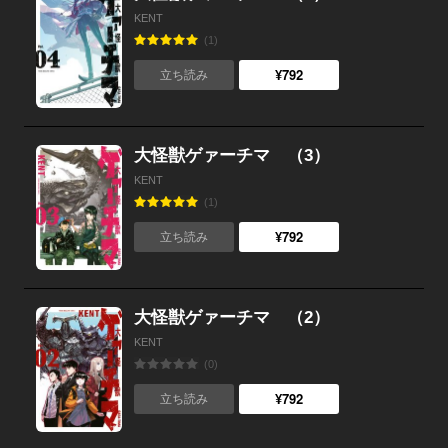
KENT
(1)
¥792
立ち読み
大怪獣ゲァーチマ （3）
KENT
(1)
¥792
立ち読み
大怪獣ゲァーチマ （2）
KENT
(0)
¥792
立ち読み