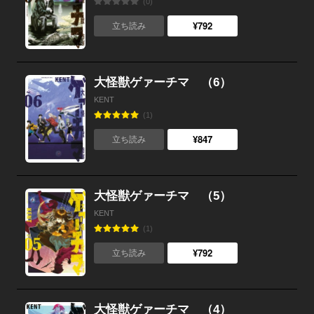
(0)
¥792
立ち読み
大怪獣ゲァーチマ （6）
KENT
(1)
¥847
立ち読み
大怪獣ゲァーチマ （5）
KENT
(1)
¥792
立ち読み
大怪獣ゲァーチマ （4）