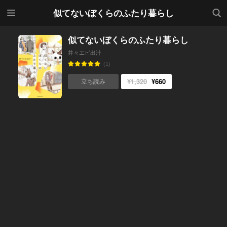
メニ
検索
似てないぼくらのふたり暮らし
ュー
似てないぼくらのふたり暮らし
井々エビ出汁
(1)
¥1,320
¥660
立ち読み