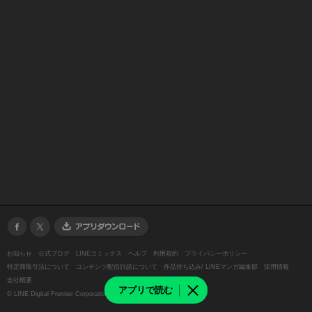
お知らせ
公式ブログ
LINEコミックス
ヘルプ
利用規約
プライバシーポリシー
特定商取引法について
コンテンツ配信許諾について
作品持ち込み/ LINEマンガ編集部
採用情報
会社概要
アプリで読む
©
LINE Digital Frontier Corporation