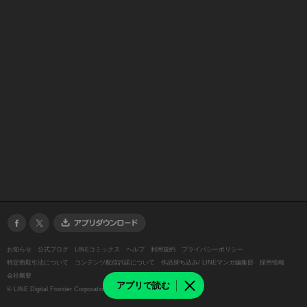
お知らせ
公式ブログ
LINEコミックス
ヘルプ
利用規約
プライバシーポリシー
特定商取引法について
コンテンツ配信許諾について
作品持ち込み/ LINEマンガ編集部
採用情報
会社概要
アプリで読む
©
LINE Digital Frontier Corporation