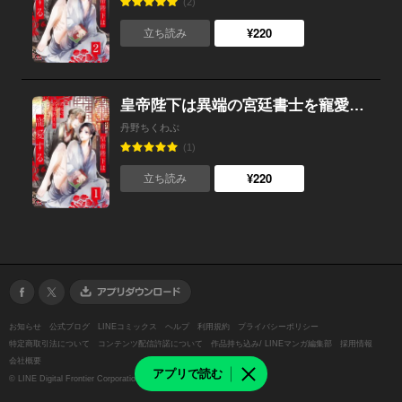
(2)
¥220
立ち読み
皇帝陛下は異端の宮廷書士を寵愛する（分冊版） 【第1話】
丹野ちくわぶ
(1)
¥220
立ち読み
お知らせ
公式ブログ
LINEコミックス
ヘルプ
利用規約
プライバシーポリシー
特定商取引法について
コンテンツ配信許諾について
作品持ち込み/ LINEマンガ編集部
採用情報
会社概要
アプリで読む
©
LINE Digital Frontier Corporation