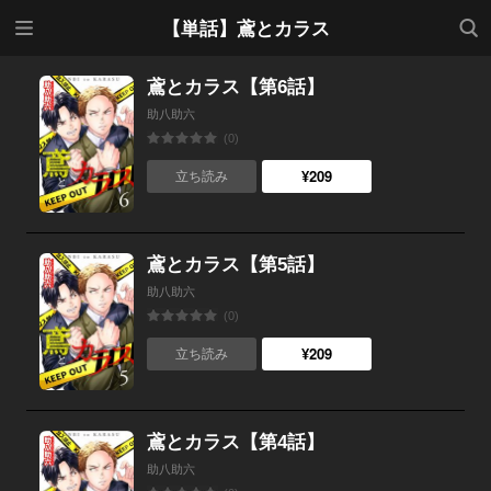
メニ
検索
【単話】鳶とカラス
ュー
鳶とカラス【第6話】
助八助六
(0)
¥209
立ち読み
鳶とカラス【第5話】
助八助六
(0)
¥209
立ち読み
鳶とカラス【第4話】
助八助六