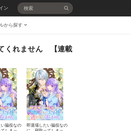
イン
ルから探す
てくれません 【連載
たい脇役なの
即退場したい脇役なの
ってしまった
に、寝取ってしまった