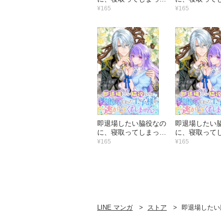
王子様が逃がしてくれ
王子様が逃が
¥165
¥165
ません 【連載版】
ません 【
（11）
（10）
即退場したい脇役なの
即退場したい
に、寝取ってしまった
に、寝取って
王子様が逃がしてくれ
王子様が逃が
¥165
¥165
ません 【連載版】
ません 【
（5）
（4）
LINE マンガ
ストア
即退場したい