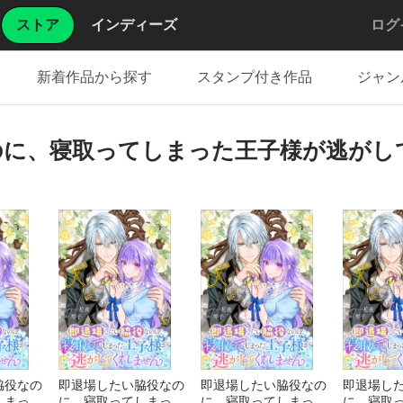
ストア
インディーズ
ログ
新着作品から探す
スタンプ付き作品
ジャン
のに、寝取ってしまった王子様が逃がし
脇役なの
即退場したい脇役なの
即退場したい脇役なの
即退場し
しまった
に、寝取ってしまった
に、寝取ってしまった
に、寝取