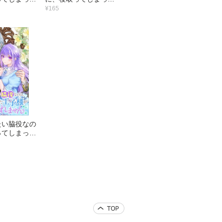
逃がしてくれ
王子様が逃がしてくれ
¥165
【連載版】
ません 【連載版】
（6）
たい脇役なの
ってしまった
逃がしてくれ
【連載版】