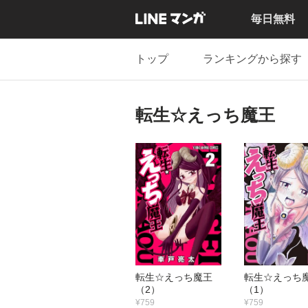
毎日無料
トップ
ランキングから探す
転生☆えっち魔王
転生☆えっち魔王
転生☆えっ
（2）
（1）
¥759
¥759