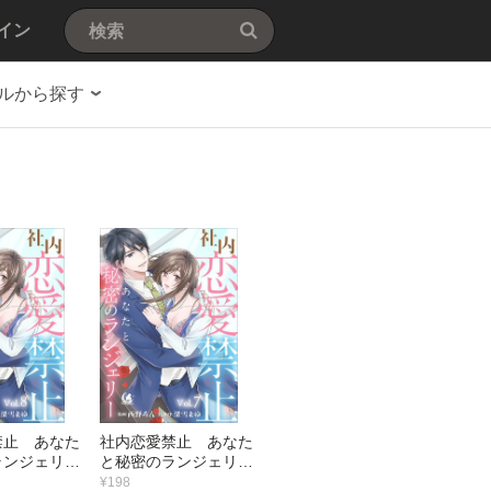
イン
ルから探す
禁止 あなた
社内恋愛禁止 あなた
ランジェリー
と秘密のランジェリー
【短編】7
¥198