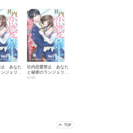
禁止 あなた
社内恋愛禁止 あなた
ランジェリー
と秘密のランジェリー
【短編】1
¥198