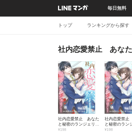
毎日無料
トップ
ランキングから探す
社内恋愛禁止 あな
社内恋愛禁止 あなた
社内恋愛禁止
と秘密のランジェリー
と秘密のラン
【短編】12
【短編】11
¥198
¥198