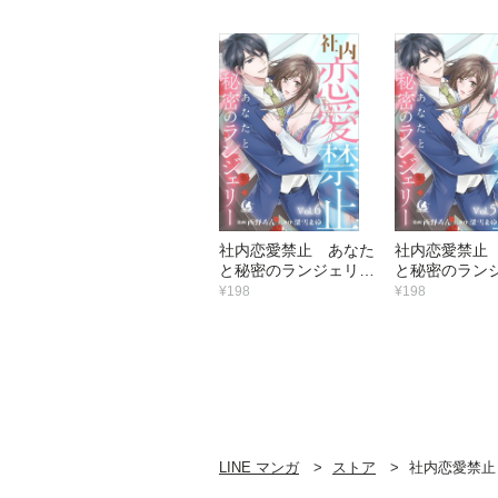
社内恋愛禁止 あなた
社内恋愛禁止
と秘密のランジェリー
と秘密のラン
【短編】6
【短編】5
¥198
¥198
LINE マンガ
ストア
社内恋愛禁止