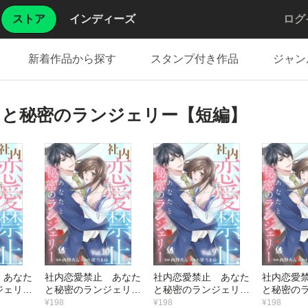
ストア
インディーズ
ログ
新着作品から探す
スタンプ付き作品
ジャン
たと秘密のランジェリー【短編】
 あなた
社内恋愛禁止 あなた
社内恋愛禁止 あなた
社内恋愛
ジェリー
と秘密のランジェリー
と秘密のランジェリー
と秘密の
【短編】10
【短編】9
【短編】8
¥198
¥198
¥198