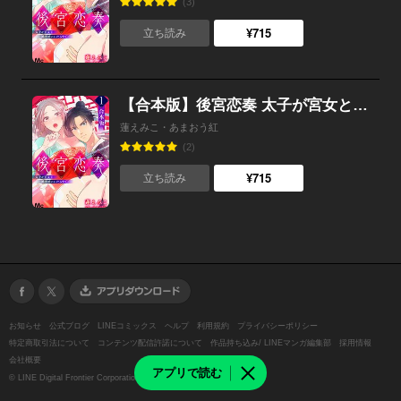
(3)
¥715
立ち読み
【合本版】後宮恋奏 太子が宮女と略奪婚にいたるまで （1）
蓮えみこ・あまおう紅
(2)
¥715
立ち読み
お知らせ
公式ブログ
LINEコミックス
ヘルプ
利用規約
プライバシーポリシー
特定商取引法について
コンテンツ配信許諾について
作品持ち込み/ LINEマンガ編集部
採用情報
会社概要
アプリで読む
©
LINE Digital Frontier Corporation