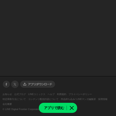
お知らせ
公式ブログ
LINEコミックス
ヘルプ
利用規約
プライバシーポリシー
特定商取引法について
コンテンツ配信許諾について
作品持ち込み/ LINEマンガ編集部
採用情報
会社概要
アプリで読む
©
LINE Digital Frontier Corporation