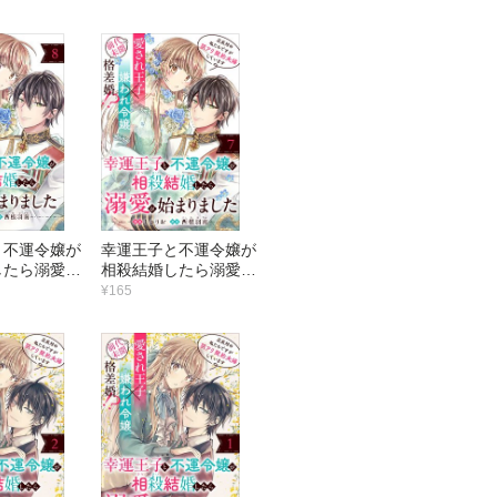
話
版）第13話
と不運令嬢が
幸運王子と不運令嬢が
したら溺愛が
相殺結婚したら溺愛が
した（単話
始まりました（単話
¥165
版）第7話