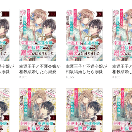
版）第16話
版）第15話
版）第14
運令嬢が
幸運王子と不運令嬢が
幸運王子と不運令嬢が
幸運王子
ら溺愛が
相殺結婚したら溺愛が
相殺結婚したら溺愛が
相殺結婚
（単話
始まりました（単話
始まりました（単話
始まりま
¥165
¥165
¥165
版）第10話
版）第9話
版）第8話