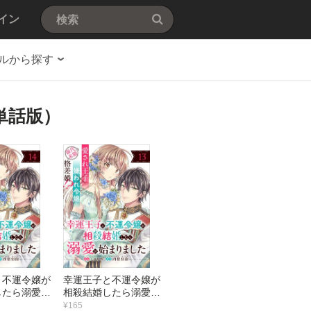
イン
ルから探す
単話版）
と不運令嬢が
幸運王子と不運令嬢が
したら溺愛が
相殺結婚したら溺愛が
した（単話
始まりました（単話
¥165