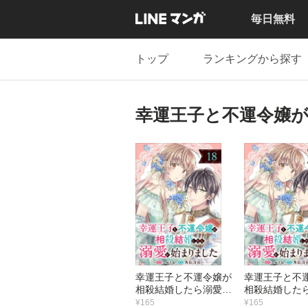
毎日無料
トップ
ランキングから探す
幸運王子と不運令嬢
幸運王子と不運令嬢が
幸運王子と不
相殺結婚したら溺愛が
相殺結婚した
始まりました（単話
始まりました
¥165
¥165