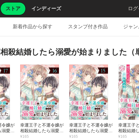
ストア
インディーズ
ログ
新着作品から探す
スタンプ付き作品
ジャン
が相殺結婚したら溺愛が始まりました（
運令嬢が
幸運王子と不運令嬢が
幸運王子と不運令嬢が
幸運王子
ら溺愛が
相殺結婚したら溺愛が
相殺結婚したら溺愛が
相殺結婚
（単話
始まりました（単話
始まりました（単話
始まりま
¥165
¥165
¥165