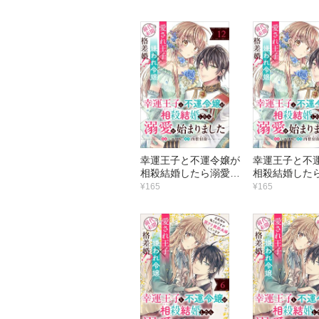
版）第18話
版）第17話
幸運王子と不運令嬢が
幸運王子と不
相殺結婚したら溺愛が
相殺結婚した
始まりました（単話
始まりました
¥165
¥165
版）第12話
版）第11話