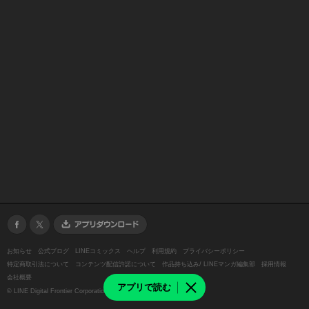
お知らせ
公式ブログ
LINEコミックス
ヘルプ
利用規約
プライバシーポリシー
特定商取引法について
コンテンツ配信許諾について
作品持ち込み/ LINEマンガ編集部
採用情報
会社概要
アプリで読む
©
LINE Digital Frontier Corporation