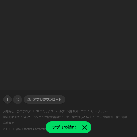
お知らせ
公式ブログ
LINEコミックス
ヘルプ
利用規約
プライバシーポリシー
特定商取引法について
コンテンツ配信許諾について
作品持ち込み/ LINEマンガ編集部
採用情報
会社概要
アプリで読む
©
LINE Digital Frontier Corporation