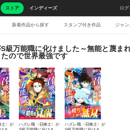
ストア
インディーズ
ログ
新着作品から探す
スタンプ付き作品
ジャン
がS級万能職に化けました～無能と蔑ま
したので世界最強です
喚士〉が
ハズレ職〈召喚士〉が
ハズレ職〈召喚士〉が
化けまし
S級万能職に化けまし
S級万能職に化けまし