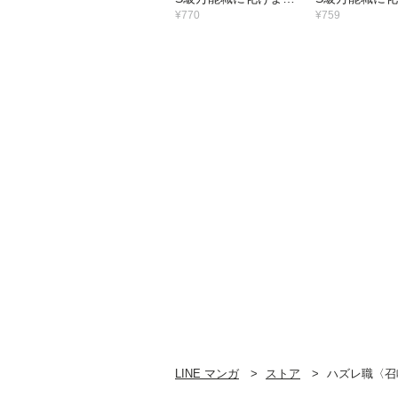
た～無能と蔑まれた
た～無能と蔑
¥770
¥759
俺、伝説の召喚獣達に
俺、伝説の召
懐かれ力が覚醒したの
懐かれ力が覚
で世界最強です～4巻
で世界最強で
LINE マンガ
ストア
ハズレ職〈召