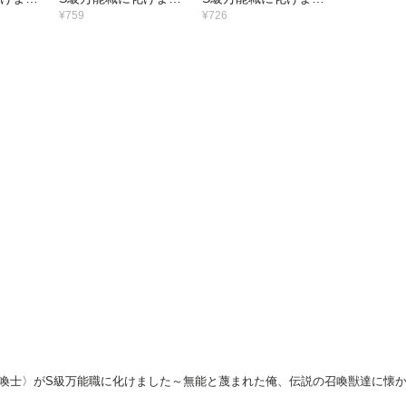
まれた
た～無能と蔑まれた
た～無能と蔑まれた
¥759
¥726
喚獣達に
俺、伝説の召喚獣達に
俺、伝説の召喚獣達に
醒したの
懐かれ力が覚醒したの
懐かれ力が覚醒したの
す～3巻
で世界最強です～2巻
で世界最強です～1巻
喚士〉がS級万能職に化けました～無能と蔑まれた俺、伝説の召喚獣達に懐かれ力が