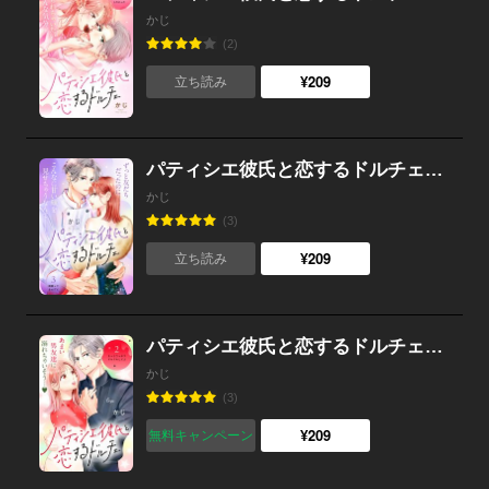
かじ
(2)
¥209
立ち読み
パティシエ彼氏と恋するドルチェ［ｃｏｍｉｃ ｔｉｎｔ］ 分冊版 （3）
かじ
(3)
¥209
立ち読み
パティシエ彼氏と恋するドルチェ［ｃｏｍｉｃ ｔｉｎｔ］ 分冊版 （2）
かじ
(3)
¥209
無料キャンペーン