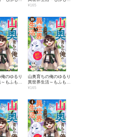
ちに可愛がら
と最強たちに可愛がら
¥165
度目の人生満
れて、二度目の人生満
冊版】17
喫中～【分冊版】16
巻
の俺のゆるり
山奥育ちの俺のゆるり
活～もふもふ
異世界生活～もふもふ
ちに可愛がら
と最強たちに可愛がら
¥165
度目の人生満
れて、二度目の人生満
冊版】11
喫中～【分冊版】10
巻