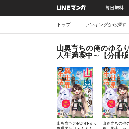
毎日無料
トップ
ランキングから探す
山奥育ちの俺のゆる
人生満喫中～【分冊版
山奥育ちの俺のゆるり
山奥育ちの俺
異世界生活～もふもふ
異世界生活～