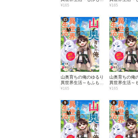
と最強たちに可愛がら
と最強たちに
¥165
¥165
れて、二度目の人生満
れて、二度目
喫中～【分冊版】21
喫中～【分冊版
巻
巻
山奥育ちの俺のゆるり
山奥育ちの俺
異世界生活～もふもふ
異世界生活～
と最強たちに可愛がら
と最強たちに
¥165
¥165
れて、二度目の人生満
れて、二度目
喫中～【分冊版】15
喫中～【分冊版
巻
巻