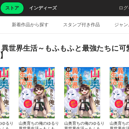
ストア
インディーズ
ログ
新着作品から探す
スタンプ付き作品
ジャン
り異世界生活～もふもふと最強たちに可
】
のゆるり
山奥育ちの俺のゆるり
山奥育ちの俺のゆるり
山奥育ち
もふもふ
異世界生活～もふもふ
異世界生活～もふもふ
異世界生