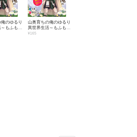
の俺のゆるり
山奥育ちの俺のゆるり
活～もふもふ
異世界生活～もふもふ
ちに可愛がら
と最強たちに可愛がら
¥165
度目の人生満
れて、二度目の人生満
冊版】5巻
喫中～【分冊版】4巻