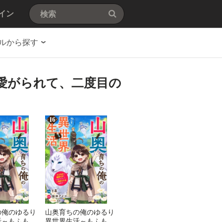
イン
ルから探す
愛がられて、二度目の
の俺のゆるり
山奥育ちの俺のゆるり
活～もふもふ
異世界生活～もふもふ