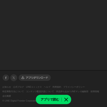
お知らせ
公式ブログ
LINEコミックス
ヘルプ
利用規約
プライバシーポリシー
特定商取引法について
コンテンツ配信許諾について
作品持ち込み/ LINEマンガ編集部
採用情報
会社概要
アプリで読む
©
LINE Digital Frontier Corporation