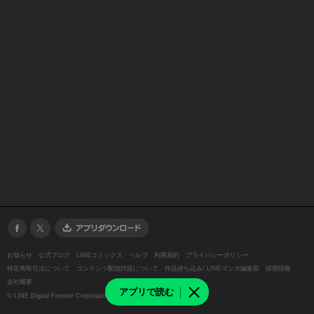
お知らせ
公式ブログ
LINEコミックス
ヘルプ
利用規約
プライバシーポリシー
特定商取引法について
コンテンツ配信許諾について
作品持ち込み/ LINEマンガ編集部
採用情報
会社概要
アプリで読む
©
LINE Digital Frontier Corporation