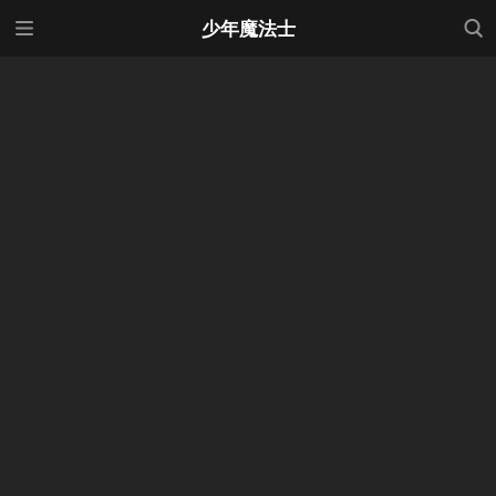
メニ
検索
少年魔法士
ュー