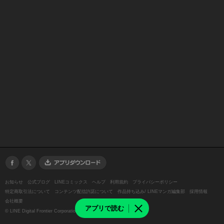
お知らせ
公式ブログ
LINEコミックス
ヘルプ
利用規約
プライバシーポリシー
特定商取引法について
コンテンツ配信許諾について
作品持ち込み/ LINEマンガ編集部
採用情報
会社概要
アプリで読む
©
LINE Digital Frontier Corporation