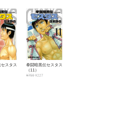
伝セスタス
拳闘暗黒伝セスタス
（11）
¥759
¥227