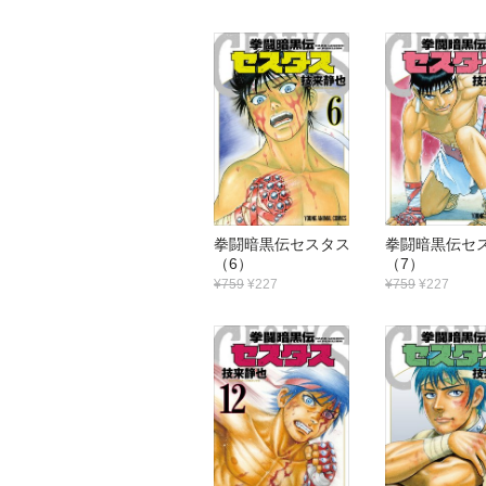
拳闘暗黒伝セスタス
拳闘暗黒伝
（6）
（7）
¥759
¥227
¥759
¥227