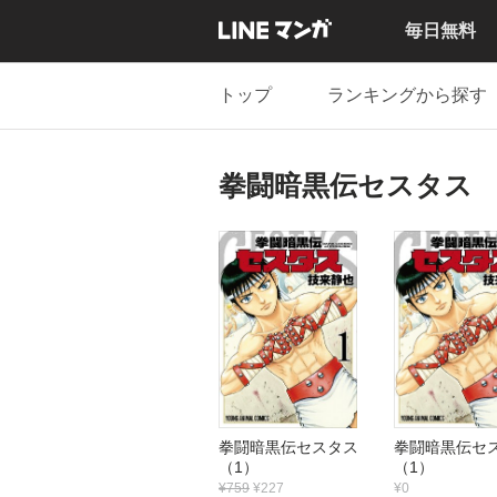
毎日無料
トップ
ランキングから探す
拳闘暗黒伝セスタス
拳闘暗黒伝セスタス
拳闘暗黒伝
（1）
（1）
¥759
¥227
¥0