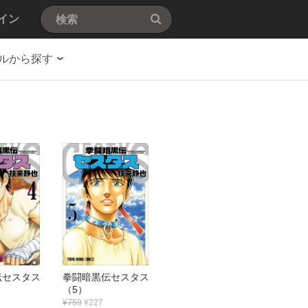
イン
ルから探す
伝セスタス
拳闘暗黒伝セスタス
（5）
¥759
¥227