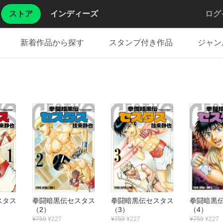
ストア
インディーズ
ログ
新着作品から探す
スタンプ付き作品
ジャン
セスタス
拳闘暗黒伝セスタス
拳闘暗黒伝セスタス
拳闘暗黒
（2）
（3）
（4）
¥759
¥227
¥759
¥227
¥759
¥227