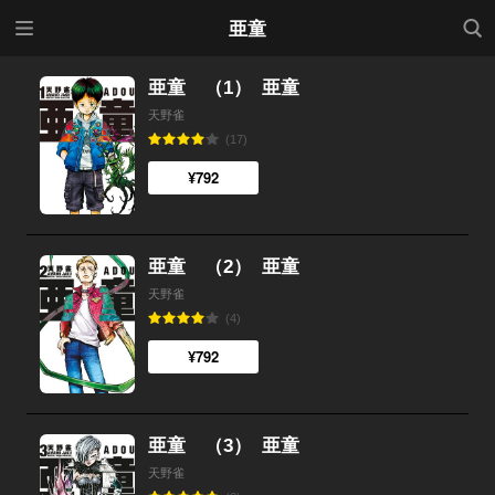
メニ
検索
亜童
ュー
亜童 （1）
亜童
天野雀
(17)
¥792
亜童 （2）
亜童
天野雀
(4)
¥792
亜童 （3）
亜童
天野雀