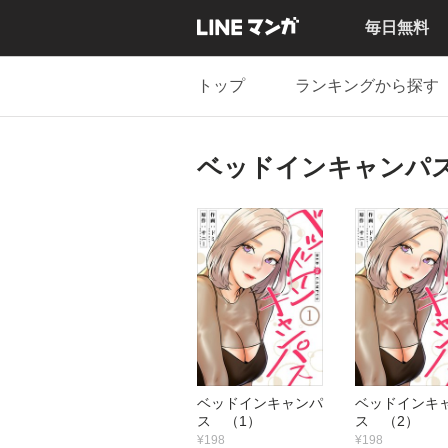
毎日無料
トップ
ランキングから探す
ベッドインキャンパ
ベッドインキャンパ
ベッドインキ
ス （1）
ス （2）
¥198
¥198