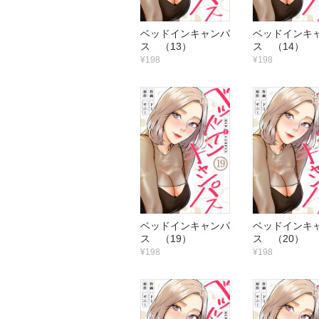
ベッドインキャンパ
ベッドインキ
ス （13）
ス （14）
¥198
¥198
ベッドインキャンパ
ベッドインキ
ス （19）
ス （20）
¥198
¥198