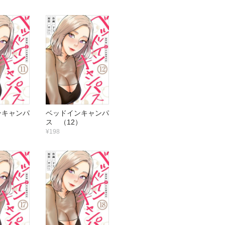
ンキャンパ
ベッドインキャンパ
）
ス （12）
¥198