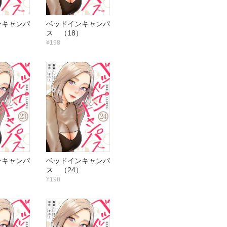
ンキャンパ
ベッドインキャンパ
）
ス （18）
¥198
ンキャンパ
ベッドインキャンパ
）
ス （24）
¥198