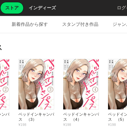
ストア
インディーズ
ログ
新着作品から探す
スタンプ付き作品
ジャン
ス
ャンパ
ベッドインキャンパ
ベッドインキャンパ
ベッドイ
ス （3）
ス （4）
ス （5）
¥198
¥198
¥198