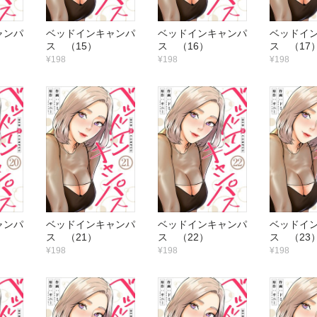
ャンパ
ベッドインキャンパ
ベッドインキャンパ
ベッドイ
ス （15）
ス （16）
ス （17
¥198
¥198
¥198
ャンパ
ベッドインキャンパ
ベッドインキャンパ
ベッドイ
ス （21）
ス （22）
ス （23
¥198
¥198
¥198