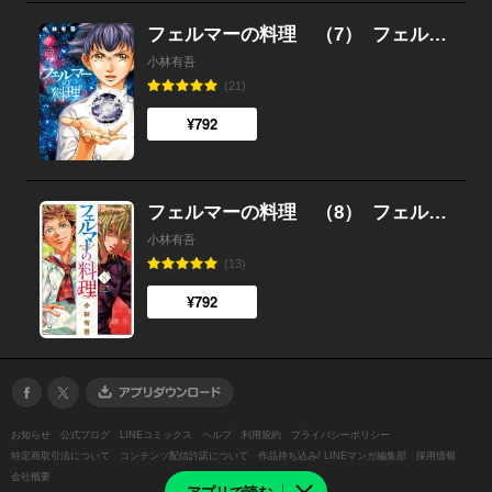
フェルマーの料理 （7）
フェルマーの料理
小林有吾
(21)
¥792
フェルマーの料理 （8）
フェルマーの料理
小林有吾
(13)
¥792
お知らせ
公式ブログ
LINEコミックス
ヘルプ
利用規約
プライバシーポリシー
特定商取引法について
コンテンツ配信許諾について
作品持ち込み/ LINEマンガ編集部
採用情報
会社概要