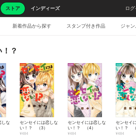
ストア
インディーズ
ログ
新着作品から探す
スタンプ付き作品
ジャン
い！？
恋しな
センセイには恋しな
センセイには恋しな
センセイ
い！？ （3）
い！？ （4）
い！？ （
¥484
¥484
¥484