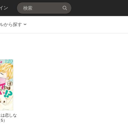
イン
ルから探す
には恋しな
5）