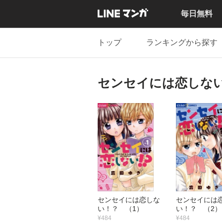
毎日無料
トップ
ランキングから探す
センセイには恋しな
センセイには恋しな
センセイには
い！？ （1）
い！？ （2）
¥484
¥484