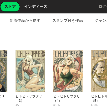
ストア
インディーズ
ログ
新着作品から探す
スタンプ付き作品
ジャン
フタリ
ヒトヒトリフタリ
ヒトヒトリフタリ
ヒトヒト
（3）
（4）
（5）
¥536
¥536
¥536