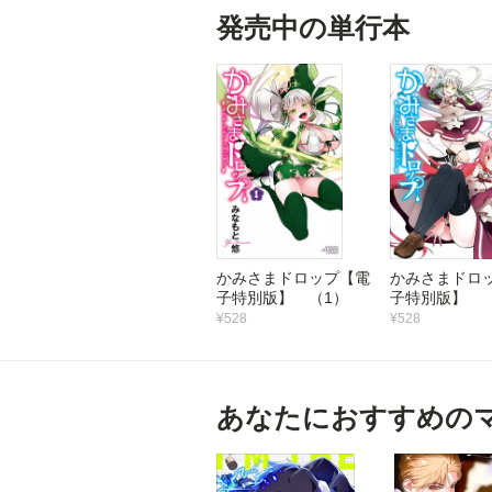
発売中の単行本
かみさまドロップ【電
かみさまドロ
子特別版】 （1）
子特別版】 
¥528
¥528
あなたにおすすめの