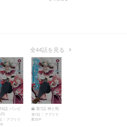
全44話を見る
第6話 バンビ
第7話 神と蛇
告白
第7話
アプリで
配信中
話
アプリで
中