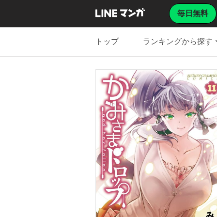
毎日無料
トップ
ランキングから探す