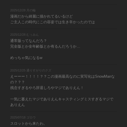
2025/12/28 月の輪
漫画だから綺麗に描かれてるいるけど
ご主人この時代にこの容姿では生き辛かったのでは
2025/12/28 むぅみん
通常版ってなんだろ？
完全版とか全年齢版とか有るんだろうか…
めっちゃ気になるw
2025/12/25 通りすがりのクズ
えーーー！！！！？？この漫画最高なのに実写化はSnowManな
の？？？
残念すぎるやろ辞退しろやマジでありえん！
一気に萎えたマジでありえんキャスティングミスすぎるマジで
ありえん
2025/07/18 ゴロウ
スロットから来たわ。