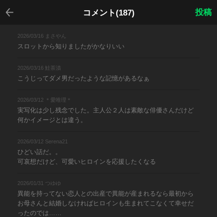
戻る
投稿
コメント(187)
2026/03/16 まさやん
スロットから知りましたがかなりいい
2026/03/16 鮭茶漬
こうじってダメ男だったような記憶があるなぁ
2026/03/12 ＊愛唯理＊
実写化は少し残念でした。主人公２人は素敵な俳優さんだけど
何かイメージとは違う。
2026/03/12 Serena21
ひどい話だ。。
可哀想だけど、可愛いヒロインを応援したくなる
2026/01/31 つゆゆ
異能を持ってない恋人との出産で異能が産まれるなら最初から
お母さんと結婚しなければヒロインも生まれてこなくて幸せだ
ったのでは……