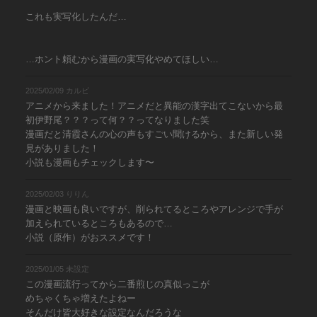
これも実写化したんだ…
…ホント頼むから漫画の実写化やめてほしい…
2025/02/09 カルビ
アニメから来ました！アニメだと異能の漢字出てこないから最
初伊野尾？？？って何？？ってなりました笑
漫画だと清霞さんの心の声もすごい聞けるから、また新しい発
見がありました！
小説も漫画もチェックします〜
2025/02/03 りりん
漫画と映画も良いですが、削られてるところやアレンジで手が
加えられているところもあるので…
小説（原作）がおススメです！
2025/01/05 未設定
この漫画流行ってから二番煎じの真似っこが
めちゃくちゃ増えたよねー
そんだけ皆大好きな設定なんだろうな