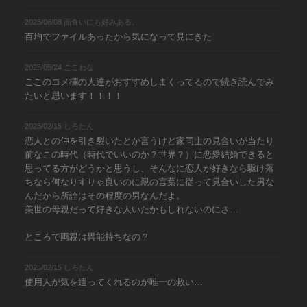
2025/06/08 面食いにも好みある。
百均でファイルあったから気になって見にきた
2025/05/24 ここわな
ここのコメ欄の人達がおすすめしまくってるので続き読んでみ
たいと思います！！！！
2025/02/15 しろたん
恋人との仲を引き裂いたとか言うけど家同士の見合いが当たり
前なこの時代（時代でいいのか？世界？）に恋愛結婚できると
思ってる方がどうかと思うし、そんなに恋人が好きなら駆け落
ちなら何なりすりゃ良いのに親の言葉に従って見合いした男な
んだから所詮はその程度の男なんだよ。
美世の母親だって好きな人いたかもしれないのにさ…
ところで両親は異能持ちなの？
2025/02/15 しろたん
使用人が気を遣ってくれるのが唯一の救い…