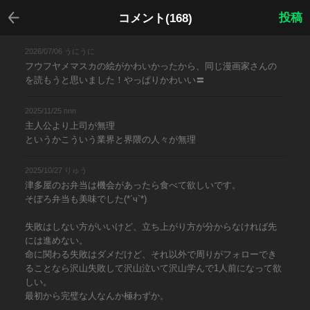
戻る
投稿
コメント(168)
2026/07/06 うにうに
フウフヤメマスカの絵がかわいかったから、同じ漫画家さんの
を読もうと思いました！やっぱりかわいい〓
2025/11/25 nnn
主人公より上司が無理
というかこういう業界と界隈の人々が無理
2025/10/27 りゅう
津多屋のお弁当は機会があったら食べて欲しいです。
そぼろ弁当も美味でした(*´ч`*)
失敗はしない方がいいけど、立ち上がり方が分からなければ先
には進めない。
命に関わる失敗はダメだけど、それ以外で周りがフォローでき
ることなら沢山失敗して沢山泣いて沢山学んで1人前になって欲
しい。
最初から完璧な人なんか極わずか。