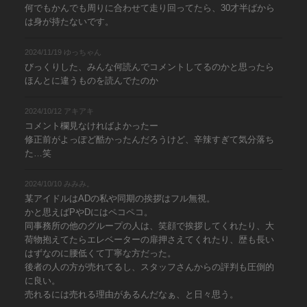
何でもかんでも周りに合わせて走り回ってたら、30才半ばから
は身が持たないです。
2024/11/19 ゆっちゃん
びっくりした、みんな何読んでコメントしてるのかと思ったら
ほんとに違うものを読んでたのか
2024/10/12 アキアキ
コメント欄見なければよかったー
修正前がよっぽど酷かったんだろうけど、辛辣すぎて気分落ち
た…笑
2024/10/10 みみみ。
某アイドルはADの私や同期の挨拶はフル無視。
かと思えばPやDにはペコペコ。
同事務所の他のグループの人は、笑顔で挨拶してくれたり、大
荷物抱えてたらエレベーターの扉押さえてくれたり、歴も長い
はずなのに腰低くて丁寧な方だった。
後者の人の方が売れてるし、スタッフさんからの評判も圧倒的
に良い。
売れるには売れる理由があるんだなぁ、と日々思う。