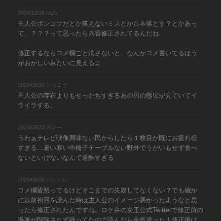
2024/10/08 melo
主人公ポンコツだとか笑えないミスとか台本落とす？とかあっ
て、？？？って思ったら内容修正されてるんだね
修正するならコメ欄ごと消さないと、なんかコメ書いてるほう
がおかしいみたいに見えるよ
2024/09/30 ショコラ
主人公の存在よりもせっかちすぎるあの男の態度が見ていてイ
ライラする。
2024/09/23 カレー
うわぁテレビ映像興味ない民からしたら１枚目か既にお疲れ様
すぎる…暑い寒い中椅子テーブルない野外でうがいもせず食べ
ないといけないなんて過酷すぎる
2024/08/08 パントレ
コメ欄皆怒ってるけどそこまでの失敗してなくない？でも確か
に以前初回を読んだ時は主人公のイメージ悪かったようなと思
ったら修正されたんですね。ロケ弁の女王公式Twitterで修正前の
漫画が削除されず残ってたので読んだら全然違った！修正後は