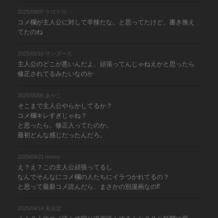
2025/09/07 ケロケロ
コメ欄が主人公に対して辛辣だな。と思ってたけど、書き換え
てたのね
2025/05/16 サンダース
主人公のどこが悪いんだよ、頑張ってんじゃねえかと思ったら
修正されてるみたいなのか
2025/05/06 あやこ
そこまで主人公やらかしてるか？
コメ欄キレすぎじゃね？
と思ったら、修正入ってたのか。
最初どんな感じだったんだろ。
2025/04/21 nonco
え？え？この主人公頑張ってるし
なんでそんなにコメ欄の人たちにイラつかれてるの？
と思って最新コメ読んだら、まさかの別漫画なの⁉︎
2025/04/14 未設定