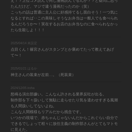
え！？上位コメ読んで同じ漫画読んでるんか？？と疑問に思っ
たんだけど、マジで違う漫画だったのか（笑）
こっちの話は普通に主人公に好感持てるし面白そう！一つ気に
なるとすれば‥この美味しそうなお弁当は一般人でも食べられ
るんだろうか〜！実在するお店のお弁当なのに食べられなかっ
たら生殺しよ！！！
2025/04/14 未設定
点目くん！篠宮さんがスタンプとか褒めてたって教えてあげ
て〜！
2025/01/21 はるか
神主さんの装束が左前…。（死装束）
2024/12/05 iroha
怒鳴る演出部嫌い。こんなん許される業界反吐が出る。
制作部を下々扱いして無駄に走らせたり気を遣わせすぎる風潮
も人間扱いしてないよね。
こんな人間模様もリアルだから残念です。
いつかの現場で、赤ちゃんじゃないんだからこれぐらい自分で
できるでしょって程々に放任主義の制作部さんがとてもマトモ
に見えた。