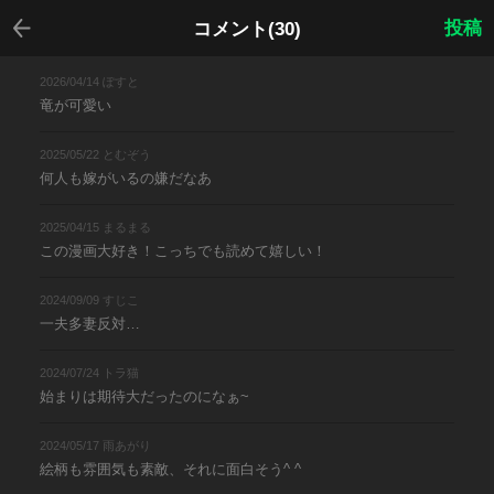
戻る
投稿
コメント(30)
2026/04/14 ぽすと
竜が可愛い
2025/05/22 とむぞう
何人も嫁がいるの嫌だなあ
2025/04/15 まるまる
この漫画大好き！こっちでも読めて嬉しい！
2024/09/09 すじこ
一夫多妻反対…
2024/07/24 トラ猫
始まりは期待大だったのになぁ~
2024/05/17 雨あがり
絵柄も雰囲気も素敵、それに面白そう^ ^