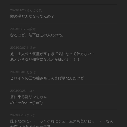
2023/11/26 まんぷく丸
髪の毛どんななってんの？
2023/10/17 未設定
なるほど、陛下はこの人なのね、
2023/10/07 お賃金
え、主人公の髪型が変すぎて気になって仕方ない！
あといきなり側室になれとか嫌だよ！！！
2023/10/01 あきは
ヒロインの三つ編みちょんまげ草なんだけど
2023/09/23 ・ω・
肩に乗る龍リンちゃん
めちゃかわ〜(*´ω`*)
2023/09/13 グッチ
陛下なのね・・・ッ？それにジェームスも良いねッ・・・なん
か面白そうですねッ笑?!