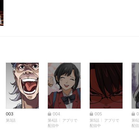
があふれていた……！絶望の状況の中、レンジたちは街からの
人々、暴徒となり破壊と殺人を楽しむ輩、街は今、地獄と化し
中、超噴火した富士山から逃れる事は出来るのか？絶望のパニッ
003
004
005
0
第3話
第4話
アプリで
第5話
アプリで
第6
配信中
配信中
配信