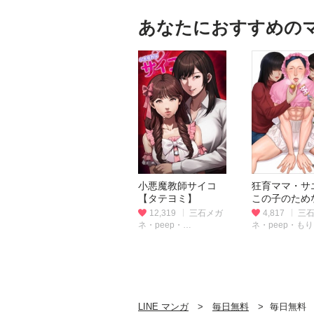
あなたにおすすめの
小悪魔教師サイコ
狂育ママ・サ
【タテヨミ】
この子のため
（連載版）
12,319
三石メガ
4,817
三
ネ・peep・
ネ・peep・も
taskeySTUDIO
taskeySTUDIO
LINE マンガ
毎日無料
毎日無料