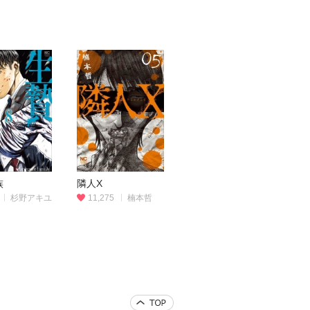
族
隣人X
杉野アキユ
11,275
楠本哲