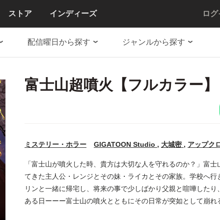
ストア
インディーズ
ログ
配信曜日から探す
ジャンルから探す
富士山超噴火【フルカラー】
ミステリー・ホラー
GIGATOON Studio
,
大城密
,
アップク
「富士山が噴火した時、貴方は大切な人を守れるのか？」富士山の麓に
てきた主人公・レンジとその妹・ライカとその家族。学校へ行
リンと一緒に帰宅し、将来の事で少しばかり父親と喧嘩したり
ある日ーーー富士山の噴火とともにその日常が突如として崩れ
沈下し、建物は倒壊、インフラは壊滅状態……そして周囲には