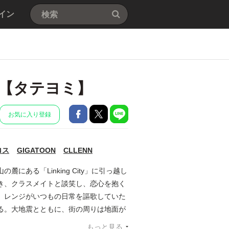
イン
【タテヨミ】
お気に入り登録
ロス
GIGATOON
CLLENN
ある「Linking City」に引っ越し
き、クラスメイトと談笑し、恋心を抱く
、レンジがいつもの日常を謳歌していた
る。大地震とともに、街の周りは地面が
突然の災害で命を落とした人たちの死体
もっと見る