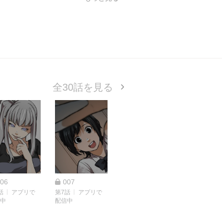
脱出を試みる！疑心暗鬼となり疑い合う
た…！レンジたちはこの絶望の状況の
クホラー開幕!!
全30話を見る
06
007
話
アプリで
第7話
アプリで
中
配信中