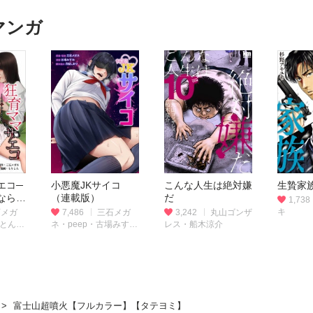
マンガ
エコ─
小悪魔JKサイコ
こんな人生は絶対嫌
生贄家
なら─
（連載版）
だ
1,738
キ
石メガ
7,486
三石メガ
3,242
丸山ゴンザ
りとん・
ネ・peep・古場みす
レス・船木涼介
み・月桜しおり・
taskeySTUDIO
富士山超噴火【フルカラー】【タテヨミ】