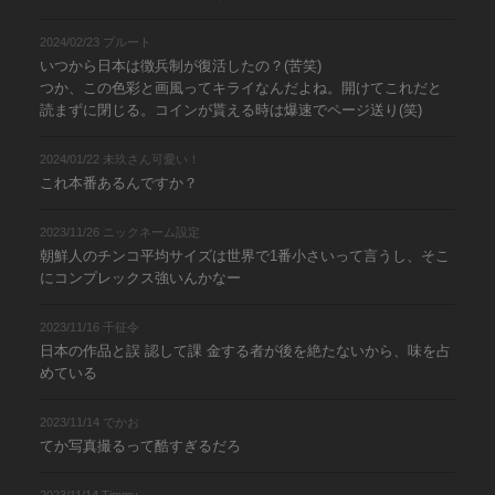
2024/02/23 プルート
いつから日本は徴兵制が復活したの？(苦笑)
つか、この色彩と画風ってキライなんだよね。開けてこれだと
読まずに閉じる。コインが貰える時は爆速でページ送り(笑)
2024/01/22 未玖さん可愛い！
これ本番あるんですか？
2023/11/26 ニックネーム設定
朝鮮人のチンコ平均サイズは世界で1番小さいって言うし、そこ
にコンプレックス強いんかなー
2023/11/16 千征令
日本の作品と誤 認して課 金する者が後を絶たないから、味を占
めている
2023/11/14 でかお
てか写真撮るって酷すぎるだろ