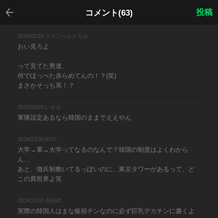
戻る
投稿
コメント(63)
2026/01/16 クリンベルとろみ
おい見ろよ
って見てた男達、
何でほっぺた赤らめてんの！？(笑)
まさかそっち系！？
2025/02/25 いさみ
軍隊設定あるなら韓国のままでええやん
2024/12/30 RYU
大学→軍→大学ってなるのなんで？韓国の制度はよくわから
ん…
あと、徴兵制敷いてるっぽいのに、東京タワーがあるって、ど
この異世界よ笑
2024/11/03 合田武
実際の韓国人はまな板祖チンなのに必ず巨乳デカチンに書くよ