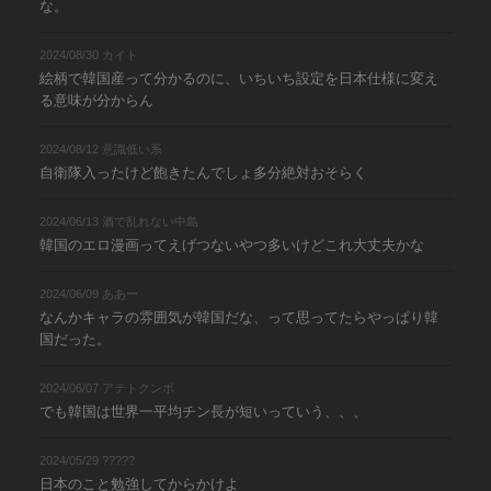
な。
2024/08/30 カイト
絵柄で韓国産って分かるのに、いちいち設定を日本仕様に変え
る意味が分からん
2024/08/12 意識低い系
自衛隊入ったけど飽きたんでしょ多分絶対おそらく
2024/06/13 酒で乱れない中島
韓国のエロ漫画ってえげつないやつ多いけどこれ大丈夫かな
2024/06/09 ああー
なんかキャラの雰囲気が韓国だな、って思ってたらやっぱり韓
国だった。
2024/06/07 アテトクンボ
でも韓国は世界一平均チン長が短いっていう、、、
2024/05/29 ?????
日本のこと勉強してからかけよ