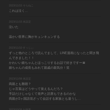
2023/11/15 そらねこ
これは泣く...
2023/11/15 未設定
泣いた
温かい世界に胸がキュンキュンする
2023/11/10 すぅじぃ
ずっと他のところで読んでまして、LINE漫画になったと聞き飛
んできました！！
かわいい娘ちゃんとほっこりするお話で好きですー〓
娘ちゃんの成長もみれて親戚の親気分！笑
2023/11/08 未設定
両親とも難聴？
じゃ言葉はどうやって覚えるんだろ？
手話だけじゃなくて発声と読唇もできるのかな
両親が2ヶ国語混ざって会話する家族とも違うし…
2023/10/26 お抹茶