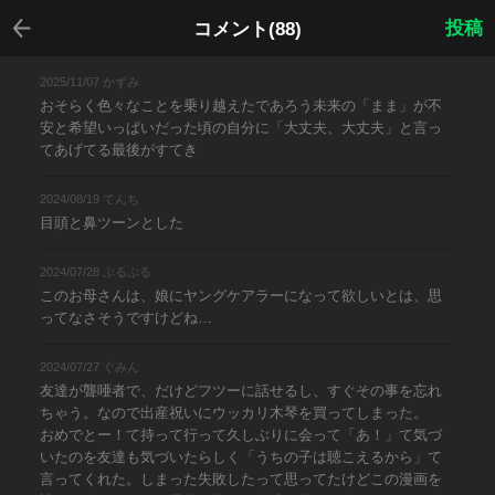
戻る
投稿
コメント(88)
2025/11/07 かずみ
おそらく色々なことを乗り越えたであろう未来の「まま」が不
安と希望いっぱいだった頃の自分に「大丈夫、大丈夫」と言っ
てあげてる最後がすてき
2024/08/19 てんち
目頭と鼻ツーンとした
2024/07/28 ぷるぷる
このお母さんは、娘にヤングケアラーになって欲しいとは、思
ってなさそうですけどね…
2024/07/27 ぐみん
友達が聾唖者で、だけどフツーに話せるし、すぐその事を忘れ
ちゃう。なので出産祝いにウッカリ木琴を買ってしまった。
おめでとー！て持って行って久しぶりに会って「あ！」て気づ
いたのを友達も気づいたらしく「うちの子は聴こえるから」て
言ってくれた。しまった失敗したって思ってたけどこの漫画を