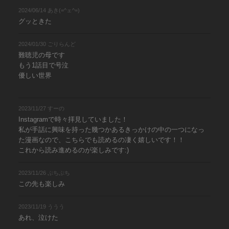
2024/06/14 あき(=^ェ^=)
グッときた
2024/01/30 ごりらんど
難聴児の母です
もう1話目で号泣
優しい世界
2023/11/27 すーの
Instagramで時々拝見していました！
私が手話に興味を持った幾つかあるきっかけの中の一つになっ
た漫画なので、こちらでも読めるの凄く嬉しいです！！
これから読み進めるのが楽しみです:)
2023/11/26 ぷちぷち
この先も楽しみ
2023/11/19 ううう
あれ、泣けた