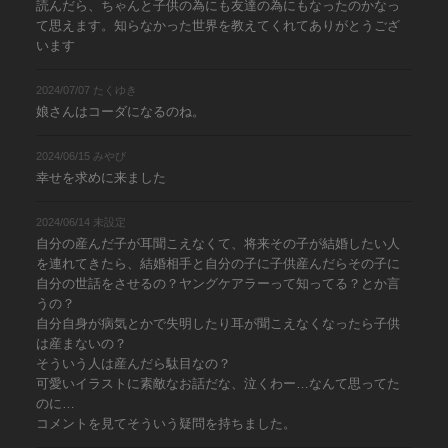
読んだら、ちゃんと子供の為にも友達の為にもなったのかなっ
て思えます。知らなかった世界を教えてくれてありがとうござ
います
2024/07/07 たくゆき
娘さんはコーダになるのね。
2024/06/15 みやび
幸せを求めに来ました
2024/06/14 未設定
自分の産んだ子が耳聞こえなくて、将来その子が結婚したい人
を連れてきたら、結婚相手と自分の子に子供産んだらその子に
自分の世話をさせるの？ヤングケアラーって知ってる？とか言
うの？
自分自身が病気とかで失明したり耳が聞こえなくなったら子供
は産まないの？
そういう人は産んだら駄目なの？
可愛いイラストに素敵なお話だな、泣くわー…なんて思ってた
のに…
コメントを見てそういう疑問を持ちました。