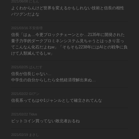
2021/06/08 にもん
よくわからんけど世界を変えるかもしれない技術と信長の相性
バツグンだよな
2021/03/16 不安倍増
信長「はぁ…今更ブロックチェーンとか…2135年に開発された
量子力学的ダークプロミネンシステム見ちゃうとはっきり言っ
てこんなん化石だよねw」「そもそも2238年にはAIとの戦争に負
けて人類滅んでるしw」
2021/02/25 ばんだす
信長が信長じゃない…
中学生の自分からしたら全然経済理解出来ぬ…
2021/02/22 GIアン
信長系ってもはや1ジャンルとして確立されてんな
2021/02/22 Tidus
ビットコイン買ってない敗北者おるね
2021/02/19 まさし