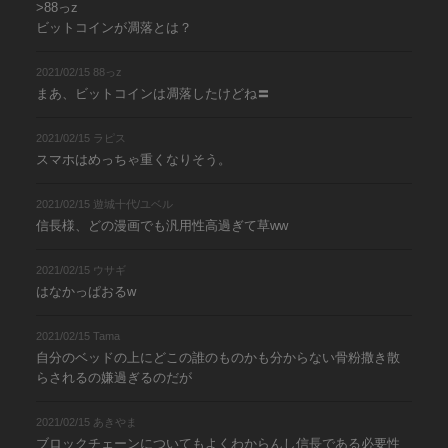
>88っz
ビットコインが凋落とは？
2021/02/15 88っz
まあ、ビットコインは凋落したけどね〓
2021/02/15 ラピス
スマホはめっちゃ重くなりそう。
2021/02/15 遊城十代/ユベル
信長様、どの漫画でも汎用性高過ぎて草ww
2021/02/15 ウサギ
はなかっぱおるw
2021/02/15 Tama
自分のベッドの上にどこの誰のものかも分からない骨粉撒き散
らされるの嫌過ぎるのだが
2021/02/15 あきやま
ブロックチェーンについてもよくわからんし信長である必要性