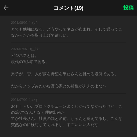
戻る
投稿
コメント(19)
2021/08/02 ららら
とても勉強になる。どうやってネムが盗まれ、そして返ってこ
なかったかを取り上げて欲しい。
2021/07/07 Dj__ﾄﾐｰ
ビジネスとは。
現代の”戦場”である。
男子が、否、人が夢を野望を果たさんと挑める場所である。
だからノッブみたいな野心家との相性がええのよな〜
2021/07/02 らいす
おもしろい…ブロックチェーンよくわかってなかったけど、こ
の1話でなんとなく理解出来た
てか社長さん、社員の顔と名前、ちゃんと覚えてるし、こんな
突然なのに検討してくれるし、すごいいい人だな